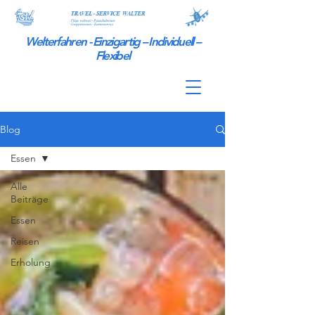
Welterfahren - Einzigartig – Individuell –
Flexibel
Blog
Essen
Alle
Beiträge
Essen
Reisen
Erholung